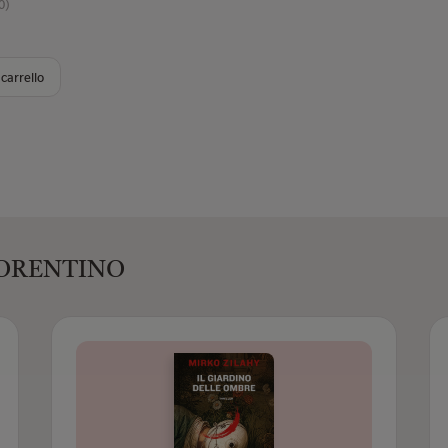
0)
carrello
 FIORENTINO