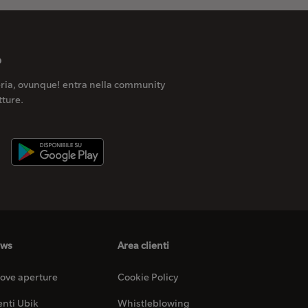
p
reria, ovunque! entra nella community
tture.
ws
Area clienti
ove aperture
Cookie Policy
enti Ubik
Whistleblowing