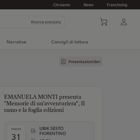
Chi siamo
News
Franchising
Ricerca avanzata
Narrativa
Consigli di lettura
Presentazioni libri
EMANUELA MONTI presenta
"Memorie di un'avventuriera", Il
ramo e la foglia edizioni
UBIK SESTO
marzo
FIORENTINO
31