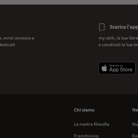
Scarica l'ap
e, avrai accesso a
my ubik, la tua lib
dedicati
e condividi le tue le
Chi siamo
Ne
La nostra filosofia
Nu
Franchising
Ev