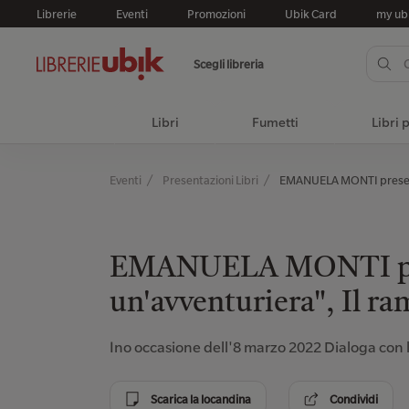
Librerie
Eventi
Promozioni
Ubik Card
my ub
Scegli libreria
Libri
Fumetti
Libri 
Eventi
Presentazioni Libri
EMANUELA MONTI presenta 
EMANUELA MONTI pre
un'avventuriera", Il ram
Ino occasione dell'8 marzo 2022 Dialoga con l
Scarica la locandina
Condividi