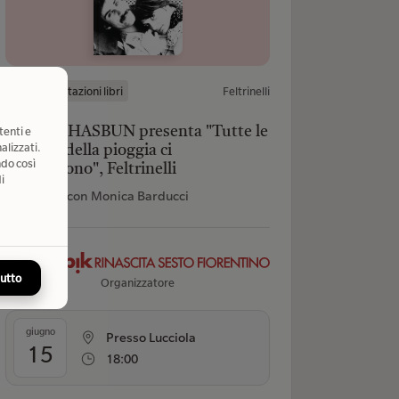
Presentazioni libri
Feltrinelli
tenti e
SABRIN HASBUN presenta "Tutte le
alizzati.
canzoni della pioggia ci
ndo così
riconoscono", Feltrinelli
i
In dialogo con Monica Barducci
tutto
Organizzatore
giugno
Presso Lucciola
15
18:00